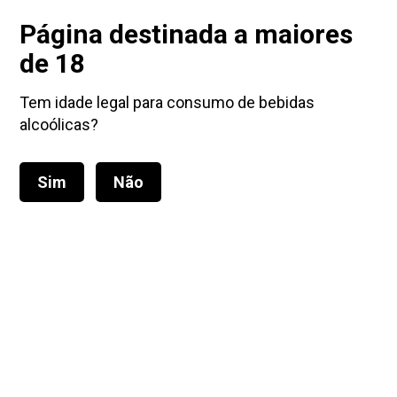
Portes grátis para encomendas a partir de 45€
Página destinada a maiores
de 18
Tem idade legal para consumo de bebidas
alcoólicas?
Sim
Não
Alternar
navegação