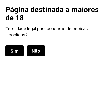
Portes grátis para encomendas a partir de 45€
Página destinada a maiores
de 18
Tem idade legal para consumo de bebidas
alcoólicas?
Sim
Não
Alternar
navegação